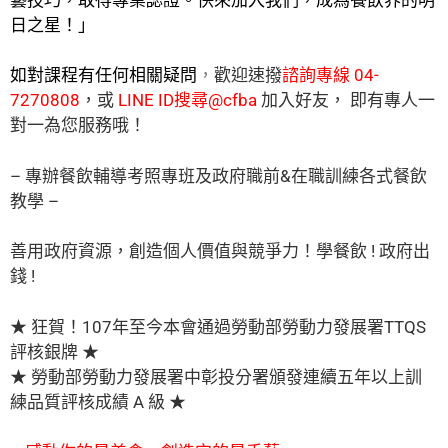
藝技巧，取得專業認證。快來加入我們，成為餐飲界的明
日之星！」
廚藝進步，證照加值，考餐飲證照，找彰化
如對課程有任何相關疑問
，
歡迎速撥
諮詢專線 04-
7270808
，
或
LINE ID搜尋@cfba
加入好友， 即有專人一
對一為您服務哦！
– 專辦餐飲輔導考照專班及政府職前&在職訓練各式餐飲
教學 –
善用政府資源，創造個人價值與競爭力！學餐飲 ! 政府出
錢 !
★ 狂賀！107年至今本會通過勞動部勞動力發展署TTQS
評核銀牌 ★
★ 勞動部勞動力發展署中彰投分署頒發連續五年以上訓
練品質評核成績 A 級 ★