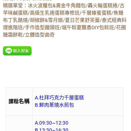
精選單堂：冰火波蘿包&黃金牛角麵包/轟火輪蛋糕捲/古
早味鹹蛋糕/高級生乳捲蛋糕專修班/千層蜂蜜蛋糕/焦糖
布丁乳酪燒/胡椒餅&雪月娘/夏日芒果舒芙蕾/泰式經典料
理進階班/手作造型饅頭班/端午粽夏飄香DIY包粽班/花圈
糖霜餅乾/立體造型曲奇
A.杜拜巧克力千層蛋糕
名稱
課程
B.鮮肉蔥燒水煎包
A.09:30~12:30
B.13:30~16:30