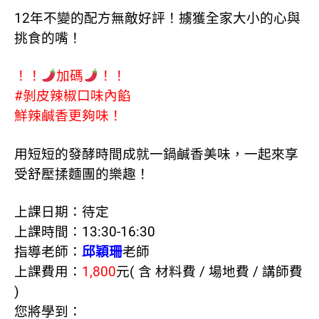
12年不變的配方無敵好評！擄獲全家大小的心與
挑食的嘴！
！！
加碼
！！
#剝皮辣椒口味內餡
鮮辣鹹香更夠味！
用短短的發酵時間成就一鍋鹹香美味，一起來享
受舒壓揉麵團的樂趣！
上課日期：待定
上課時間：13:30-16:30
指導老師：
邱穎珊
老師
上課費用：
1,800
元( 含 材料費 / 場地費 / 講師費
)
您將學到：