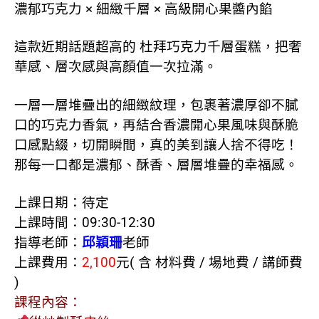
濃郁巧克力 × 細緻千層 × 高級開心果醬內餡
這款近期話題超高的 杜拜巧克力千層蛋糕，把奢
華感、層次感與高顏值一次拉滿。
一層一層堆疊出的細緻紋理，包裹著濃厚卻不膩
口的巧克力香氣，再結合香濃開心果風味與酥脆
口感點綴，切開瞬間，真的美到讓人捨不得吃！
那每一口都是濃郁、酥香、層層堆疊的幸福感。
上課日期：待定
上課時間：09:30-12:30
指導老師：
邱穎珊
老師
上課費用：
2,100
元( 含 材料費 / 場地費 / 講師費
)
課程內容：