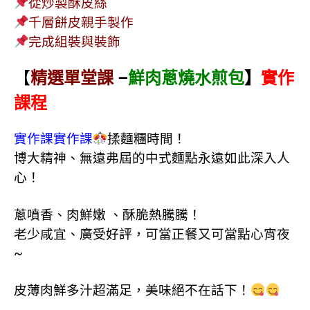
從炒製酥皮絲
千層餅皮親手製作
完成組裝與裝飾
【
精選單堂課
–
鮮肉蔥燒水煎包
】
實作
課程
實作課實作課
揉麵糰時間！
博大精神、無遠弗屆的中式麵點永遠如此深入人
心！
蔥噴香、肉鮮嫩 、酥脆熱騰騰！
老少咸宜、廣受好評，
可當正餐又可當點心宵夜
~
皮薄肉鮮多汁超滿足，美味絕不在話下！