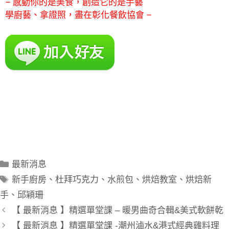
–
感動你的是美食，創造它的是手藝
學廚藝、拿證照，盡在彰化餐飲協會
–
餐飲！
最新消息
新手廚房
、
杜拜巧克力
、
水煎包
、
烘焙教室
、
烘焙新
手
、
邱穎珊
【 最新消息 】精選單堂課 – 暖男曲奇合輯&美式軟餅乾
【 最新消息 】精選單堂課 -潮州滷水&港式經典雞料理