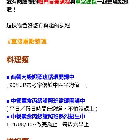
還有熱騰騰的
熱門自費課程
與
單堂課程
一起
整理給您
喔！
趕快物色好您有興趣的課程
#
直接重點整理
料理類
■
西餐丙級證照班循環開課中
( 90%UP過考率優於中區平均值！ )
■
中餐葷食丙級證照班循環開課中
( 平日／假日時間任您選，不怕沒課上 )
■
中餐素食丙級證照班熱烈招生中
114/08/06~做完為止 每周六早上