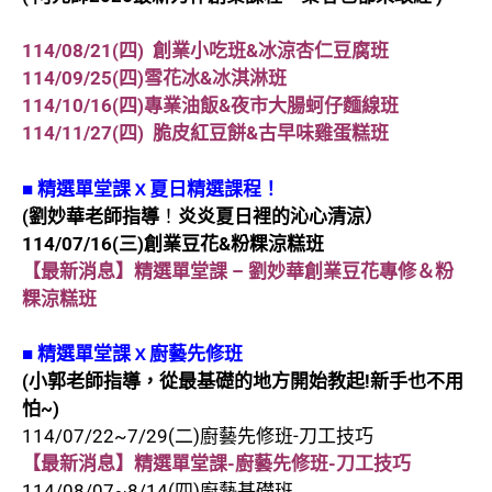
114/08/21(四) 創業小吃班&冰涼杏仁豆腐班
114/09/25(四)雪花冰&冰淇淋班
114/10/16(四)專業油飯&夜市大腸蚵仔麵線班
114/11/27(四) 脆皮紅豆餅&古早味雞蛋糕班
■
精選單堂課ｘ夏日精選課程！
(劉妙華老師指導
！
炎炎夏日裡的沁心清涼）
114/07/16(三)創業豆花&粉粿涼糕班
【最新消息】精選單堂課 – 劉妙華創業豆花專修＆粉
粿涼糕班
■
精選單堂課ｘ廚藝先修班
(小郭老師指導，從最基礎的地方開始教起!新手也不用
怕~)
114/07/22~7/29(二)廚藝先修班-刀工技巧
【最新消息】精選單堂課-廚藝先修班-刀工技巧
114/08/07~8/14(四)廚藝基礎班