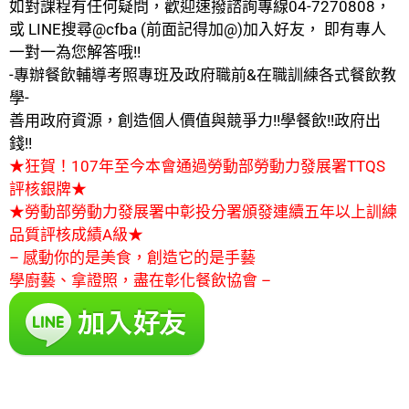
如對課程有任何疑問，歡迎速撥諮詢專線04-7270808，
或 LINE搜尋@cfba (前面記得加@)加入好友， 即有專人
一對一為您解答哦!!
-專辦餐飲輔導考照專班及政府職前&在職訓練各式餐飲教
學-
善用政府資源，創造個人價值與競爭力!!學餐飲!!政府出
錢!!
★狂賀！107年至今本會通過勞動部勞動力發展署TTQS
評核銀牌★
★勞動部勞動力發展署中彰投分署頒發連續五年以上訓練
品質評核成績A級★
– 感動你的是美食，創造它的是手藝
學廚藝、拿證照，盡在彰化餐飲協會 –