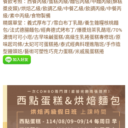
餐飲考照：西餐丙級/蛋糕丙級/麵包丙級/中麵丙級(酥糕
漿皮類)/烘焙乙級/飲調乙級/中餐乙級/飲調丙級/中餐丙
級/素中丙級/食物製備
精選單堂：義式厚布丁/雪白布丁乳酪/養生雜糧核桃麵
包/法式德腸麵包/經典德式烤布丁/爆漿焙茶乳酪塔/70%
濃情可可小塔/古早味鹹蛋糕/高級生乳捲蛋糕專修班/原
味起司條/太妃可可蛋糕捲/泰式經典料理進階班/手作造
型饅頭班/藝術可塑性巧克力蛋糕/米戚風蛋糕捲