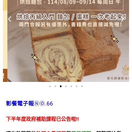
彰餐電子報
ⓃⓄ.66
下半年度政府補助課程已公告啦!!